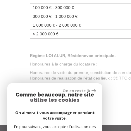
100 000 € - 300 000 €
300 000 € - 1 000 000 €
1 000 000 € - 2 000 000 €
>
2 000 000 €
Location
Régime LOI ALUR, Résidenevce principale:
Honoraires à la charge du locataire :
Honoraires de visite du preneur, constitution de son d
Honoraires de réalisation de l'état des lieux : 3€ TTC 
Bail Résidence secondaire ou Bail Civil
On en reste là
Comme beaucoup, notre site
Honoraire à la charge du locataire:
utilise les cookies
10% HT du loyer annuel.
On aimerait vous accompagner pendant
votre visite.
En poursuivant, vous acceptez l'utilisation des