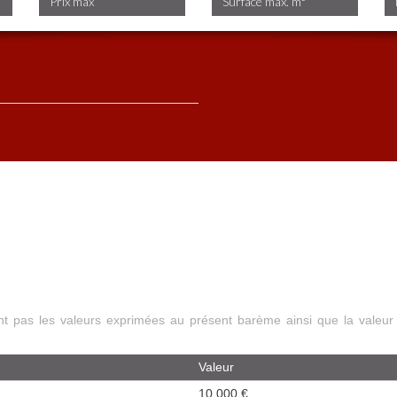
ont pas les valeurs exprimées au présent barème ainsi que la valeur
Valeur
10 000 €