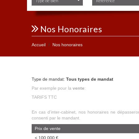
Type de bien
Nos Honoraires
Accueil
Nos honoraires
Vente
Type de mandat:
Tous types de mandat
Par exemple pour la
vente
:
TARIFS TTC
En cas d'inter-cabinet, nos honoraires ne dépasser
consenti par le mandant.
Prix de vente
<
100 000 €