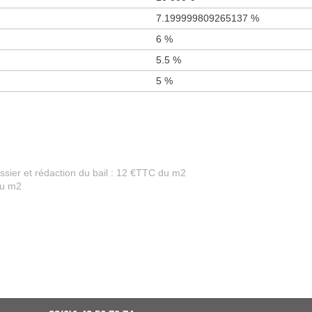
7.199999809265137 %
6 %
5.5 %
5 %
ossier et rédaction du bail : 12 €TTC du m2
du m2