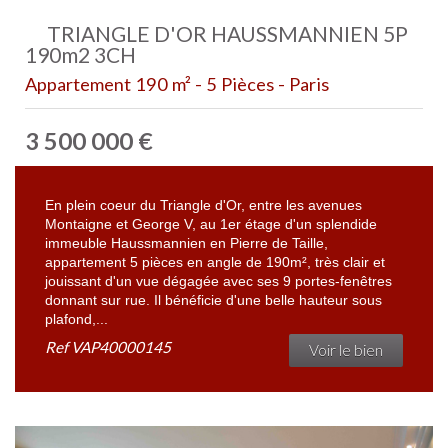
TRIANGLE D'OR HAUSSMANNIEN 5P
190m2 3CH
Appartement 190 m² - 5 Pièces - Paris
3 500 000
€
En plein coeur du Triangle d'Or, entre les avenues
Montaigne et George V, au 1er étage d'un splendide
immeuble Haussmannien en Pierre de Taille,
appartement 5 pièces en angle de 190m², très clair et
jouissant d'un vue dégagée avec ses 9 portes-fenêtres
donnant sur rue. Il bénéficie d'une belle hauteur sous
plafond,...
Ref
VAP40000145
Voir le bien