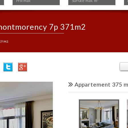
e montmorency 7p 371m2
371m2
appartement 375 m²