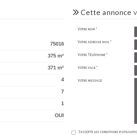
cette annonce
v
Votre nom *
Votre adresse mail *
75016
375 m²
Votre Téléphone *
371 m²
Votre ville *
4
Votre message
7
1
OUI
J'accepte les conditions d'utilisat